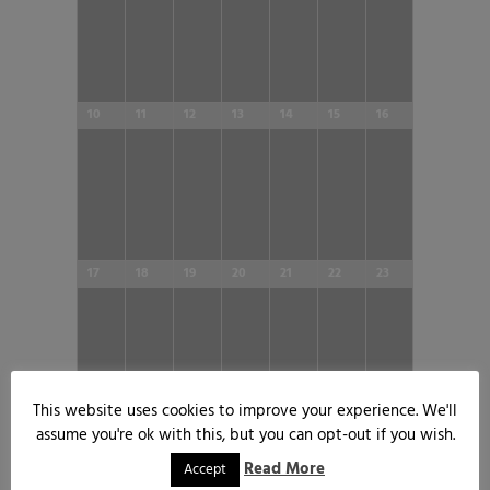
10
11
12
13
14
15
16
17
18
19
20
21
22
23
This website uses cookies to improve your experience. We'll
24
25
26
27
28
29
30
assume you're ok with this, but you can opt-out if you wish.
Read More
Accept