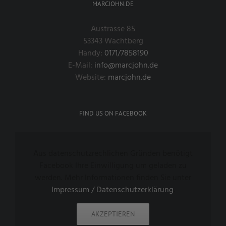
MARCJOHN.DE
Austrasse 85
53343 Wachtberg
Handy:
0171/7858190
E-Mail:
info@marcjohn.de
Website:
marcjohn.de
FIND US ON FACEBOOK
Aus datenschutzrechlichen Gründen benötigt
Facebook Ihre Einwilligung um geladen zu
werden. Mehr Informationen finden Sie unter
Impressum / Datenschutzerklärung
.
AKZEPTIEREN