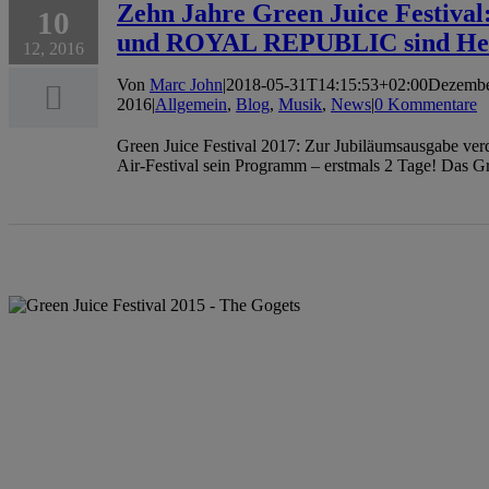
Zehn Jahre Green Juice Festiv
10
und ROYAL REPUBLIC sind Hea
12, 2016
Von
Marc John
|
2018-05-31T14:15:53+02:00
Dezembe
2016
|
Allgemein
,
Blog
,
Musik
,
News
|
0 Kommentare
Green Juice Festival 2017: Zur Jubiläumsausgabe ve
Air-Festival sein Programm – erstmals 2 Tage! Das Gre