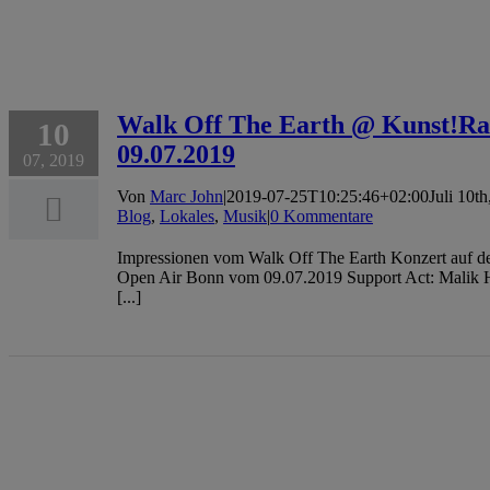
Walk Off The Earth @ Kunst!Ra
10
09.07.2019
07, 2019
Von
Marc John
|
2019-07-25T10:25:46+02:00
Juli 10t
Blog
,
Lokales
,
Musik
|
0 Kommentare
Impressionen vom Walk Off The Earth Konzert auf 
Open Air Bonn vom 09.07.2019 Support Act: Malik Ha
[...]