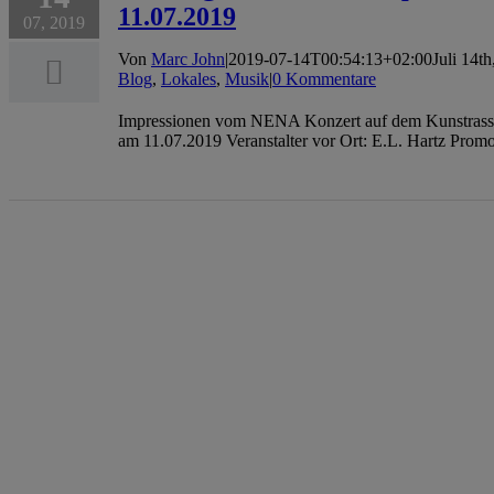
11.07.2019
07, 2019
Von
Marc John
|
2019-07-14T00:54:13+02:00
Juli 14t
Blog
,
Lokales
,
Musik
|
0 Kommentare
Impressionen vom NENA Konzert auf dem Kunstras
am 11.07.2019 Veranstalter vor Ort: E.L. Hartz Prom