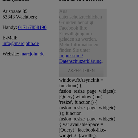
Austrasse 85
Aus
53343 Wachtberg
datenschutzrechlichen
Gründen benötigt
Handy:
0171/7858190
Facebook Ihre
Einwilligung um
E-Mail:
geladen zu werden.
info@marcjohn.de
Mehr Informationen
finden Sie unter
Website:
marcjohn.de
Impressum /
Datenschutzerklärung
.
AKZEPTIEREN
window.fbAsyncInit =
function() {
fusion_resize_page_widget();
jQuery( window ).on(
'resize', function() {
fusion_resize_page_widget();
}); function
fusion_resize_page_widget()
{ var availableSpace =
jQuery( '.facebook-like-
widget-3' ).width(),