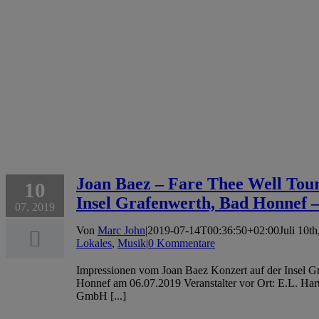
Joan Baez – Fare Thee Well Tour
10
Insel Grafenwerth, Bad Honnef –
07, 2019
Von
Marc John
|
2019-07-14T00:36:50+02:00
Juli 10t
Lokales
,
Musik
|
0 Kommentare
Impressionen vom Joan Baez Konzert auf der Insel G
Honnef am 06.07.2019 Veranstalter vor Ort: E.L. Har
GmbH [...]