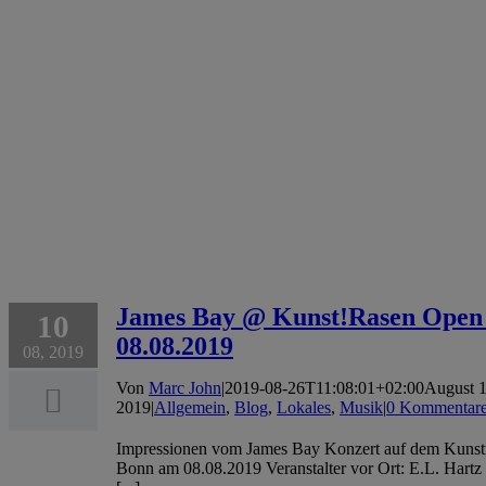
James Bay @ Kunst!Rasen Open 
10
08.08.2019
08, 2019
Von
Marc John
|
2019-08-26T11:08:01+02:00
August 1
2019
|
Allgemein
,
Blog
,
Lokales
,
Musik
|
0 Kommentar
Impressionen vom James Bay Konzert auf dem Kunst
Bonn am 08.08.2019 Veranstalter vor Ort: E.L. Har