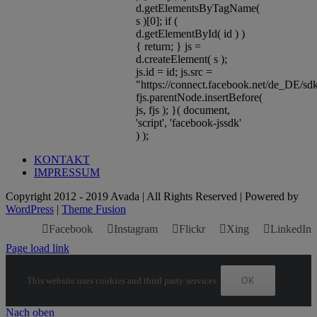
d.getElementsByTagName(
s )[0]; if (
d.getElementById( id ) )
{ return; } js =
d.createElement( s );
js.id = id; js.src =
"https://connect.facebook.net/de_DE/s
fjs.parentNode.insertBefore(
js, fjs ); }( document,
'script', 'facebook-jssdk'
) );
KONTAKT
IMPRESSUM
Copyright 2012 - 2019 Avada | All Rights Reserved | Powered by
WordPress
|
Theme Fusion
Facebook
Instagram
Flickr
Xing
LinkedIn
Page load link
OK
This website uses cookies and third party services.
Nach oben