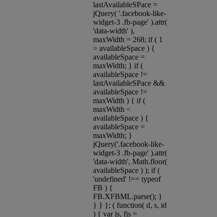
lastAvailableSPace =
jQuery( '.facebook-like-
widget-3 .fb-page' ).attr(
'data-width' ),
maxWidth = 268; if ( 1
> availableSpace ) {
availableSpace =
maxWidth; } if (
availableSpace !=
lastAvailableSPace &&
availableSpace !=
maxWidth ) { if (
maxWidth <
availableSpace ) {
availableSpace =
maxWidth; }
jQuery('.facebook-like-
widget-3 .fb-page' ).attr(
'data-width', Math.floor(
availableSpace ) ); if (
'undefined' !== typeof
FB ) {
FB.XFBML.parse(); }
} } }; ( function( d, s, id
) { var js, fjs =