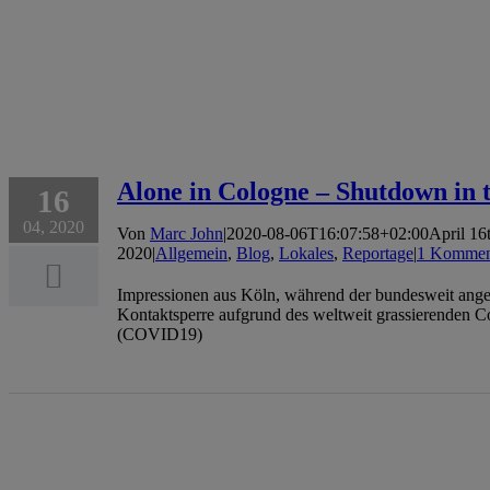
Alone in Cologne – Shutdown in 
16
04, 2020
Von
Marc John
|
2020-08-06T16:07:58+02:00
April 16
2020
|
Allgemein
,
Blog
,
Lokales
,
Reportage
|
1 Kommen
Impressionen aus Köln, während der bundesweit ang
Kontaktsperre aufgrund des weltweit grassierenden C
(COVID19)