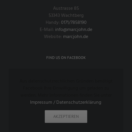
Austrasse 85
53343 Wachtberg
Handy:
0171/7858190
E-Mail:
info@marcjohn.de
Website:
marcjohn.de
FIND US ON FACEBOOK
Aus datenschutzrechlichen Gründen benötigt
Facebook Ihre Einwilligung um geladen zu
werden. Mehr Informationen finden Sie unter
Impressum / Datenschutzerklärung
.
AKZEPTIEREN