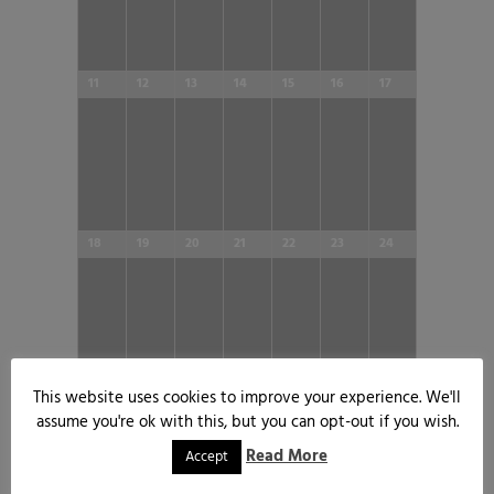
11
12
13
14
15
16
17
18
19
20
21
22
23
24
This website uses cookies to improve your experience. We'll
25
26
27
28
29
30
31
assume you're ok with this, but you can opt-out if you wish.
Read More
Accept