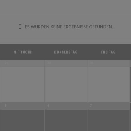
ES WURDEN KEINE ERGEBNISSE GEFUNDEN.
MITTWOCH
DONNERSTAG
FREITAG
29
30
31
5
6
7