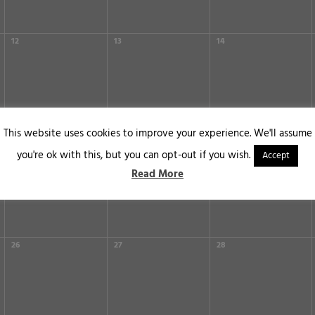
12
13
14
This website uses cookies to improve your experience. We'll assume
19
20
21
you're ok with this, but you can opt-out if you wish.
Accept
Read More
26
27
28