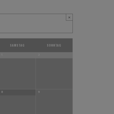
×
SAMSTAG
SONNTAG
1
2
8
9