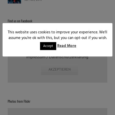
Find us on Facebook
This website uses cookies to improve your experience. We'll
assume you're ok with this, but you can opt-out if you wish.
Aus datenschutzrechlichen Gründen benötigt
Facebook Ihre Einwilligung um geladen zu
Read More
Accept
werden. Mehr Informationen finden Sie unter
Impressum / Datenschutzerklärung
.
AKZEPTIEREN
Photos from Flickr