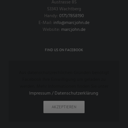
Austrasse 85
53343 Wachtberg
Handy:
0171/7858190
E-Mail:
info@marcjohn.de
Website:
marcjohn.de
FIND US ON FACEBOOK
Aus datenschutzrechlichen Gründen benötigt
Facebook Ihre Einwilligung um geladen zu
werden. Mehr Informationen finden Sie unter
Impressum / Datenschutzerklärung
.
AKZEPTIEREN