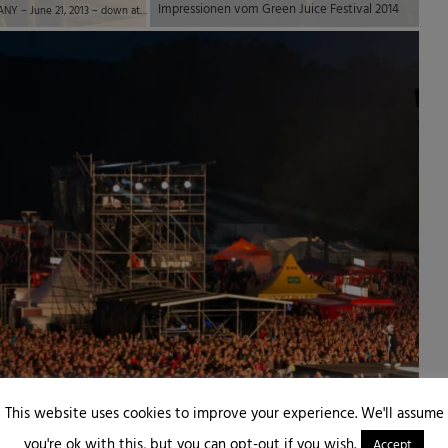
Impressionen vom Green Juice Festival 2014
LORELEY, GERMANY – June 21, 2013 – down at the Metalfest Open Air – Phil Anselmo, vocals © 2013 by Marc Oliver John | marcjohn.de – Alle Rechte vorbehalten, Keine Veröffentlichung ohne Genehmigung – All rights reserved, no publishing without permission.
This website uses cookies to improve your experience. We'll assume
you're ok with this, but you can opt-out if you wish.
Accept