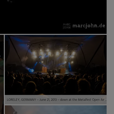
LORELEY, GERMANY – June 21, 2013 – down at the Metalfest Open Air © 2013 by Marc Oliver John | marcjohn.de – Alle Rechte vorbehalten, Keine Veröffentlichung ohne Genehmigung – All rights reserved, no publishing without permission.