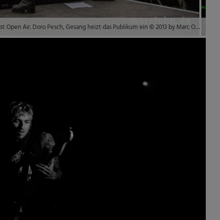
LORELEY, GERMANY – 20.06.2013 – Doro auf dem Metalfest Open Air. Doro Pesch, Gesang heizt das Publikum ein © 2013 by Marc Oliver John | marcjohn.de – Alle Rechte vorbehalten, Keine Veröffentlichung ohne Genehmigung – All rights reserved, no commercial publishing without permission.
toys2