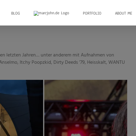
BLOG
PORTFOLIO
ABOUT ME
 den letzten Jahren… unter anderem mit Aufnahmen von
 Anselmo, Itchy Poopzkid, Dirty Deeds ’79, Heisskalt, WANTU