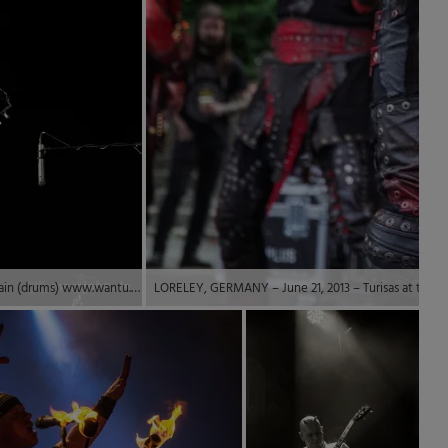
Band: Duke (vocals, guitar), Slap (bass guitar, vocals), Romain (drums) www.wantu.de Location: www.kult41.net © 2015 by Marc Oliver John | marcjohn.de – Alle Rechte vorbehalten, Keine kommerzielle Veröffentlichung ohne Genehmigung – All rights reserved, no commercial publishing without permission.