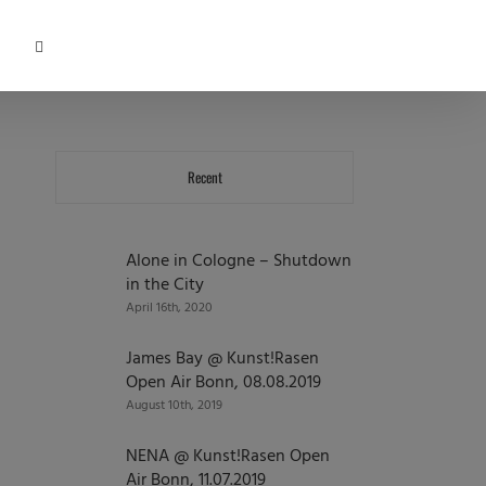
Recent
Alone in Cologne – Shutdown
in the City
April 16th, 2020
James Bay @ Kunst!Rasen
Open Air Bonn, 08.08.2019
August 10th, 2019
NENA @ Kunst!Rasen Open
Air Bonn, 11.07.2019