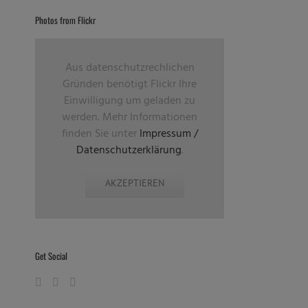
Photos from Flickr
Aus datenschutzrechlichen
Gründen benötigt Flickr Ihre
Einwilligung um geladen zu
werden. Mehr Informationen
finden Sie unter
Impressum /
Datenschutzerklärung
.
AKZEPTIEREN
LORELEY, GERMANY – June 21, 2013 – Turisas at the Metalfest Open Air -Mathias Nygård, vocals © 2013 by Marc Oliver John | marcjohn.de – Alle Rechte vorbehalten, Keine Veröffentlichung ohne Genehmigung – All rights reserved, no publishing without permission.
Get Social