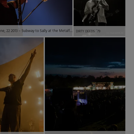
LORELEY, GERMANY – June, 22 2013 – Subway to Sally at the Metalfest Open Air – Eric Fish, Vocals © 2013 by Marc Oliver John | marcjohn.de – Alle Rechte vorbehalten, Keine Veröffentlichung ohne Genehmigung – All rights reserved, no publishing without permission.
DIRTY DEEDS ´79