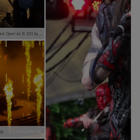
LORELEY, GERMANY – June 21, 2013 – down at the Metalfest Open Air © 2013 by Marc Oliver John | marcjohn.de – Alle Rechte vorbehalten, Keine Veröffentlichung ohne Genehmigung – All rights reserved, no publishing without permission.
ey