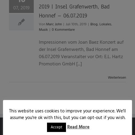
2019 | Insel Grafenwerth, Bad
07, 2019
Honnef – 06.07.2019
Von
Marc John
|
Juli 10th, 2019
|
Blog
,
Lokales
,
Musik
|
0 Kommentare
Impressionen vom Joan Baez Konzert auf
der Insel Grafenwerth, Bad Honnef am
06.07.2019 Veranstalter vor Ort: E.L. Hartz
Promotion GmbH [...]
Weiterlesen
This website uses cookies to improve your experience. We'll
assume you're ok with this, but you can opt-out if you wish.
Read More
Accept
MARCJOHN.DE