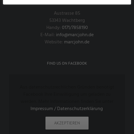
Austrasse 85
53343 Wachtberg
Handy:
0171/7858190
E-Mail:
info@marcjohn.de
Website:
marcjohn.de
FIND US ON FACEBOOK
Aus datenschutzrechlichen Gründen benötigt
Facebook Ihre Einwilligung um geladen zu
werden. Mehr Informationen finden Sie unter
Impressum / Datenschutzerklärung
.
AKZEPTIEREN