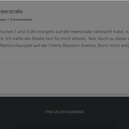
Heerstraße
News
|
0 Kommentare
schen 1 und 3 Uhr morgens auf der Heerstraße verbracht habe, is
. Ich hatte die Straße fast für mich alleine... fast. Auch zu dieser
s Naturschauspiel auf der Cherry Blossom Avenue, Bonn nicht ent
FIND US ON FACEBOOK