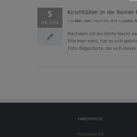
5
Kirschblüten in der Bonner 
Von
Marc John
|
April 5th, 2014
|
Lokales
,
04, 2014
Nachdem ich die letzte Nacht zwi
Wie man sieht, hat es sich gelohnt
Foto-Begeisterte, die sich diese
MARCJOHN.DE
Austrasse 85