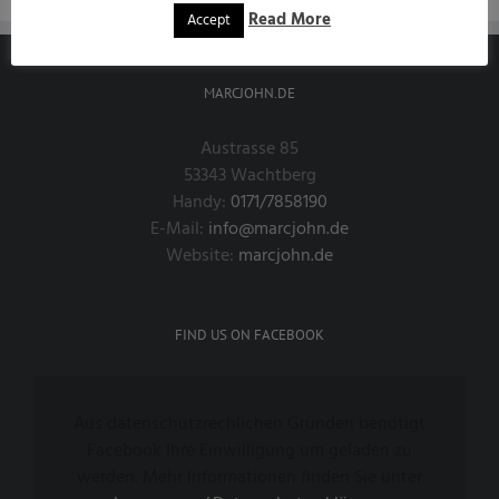
Read More
Accept
MARCJOHN.DE
Austrasse 85
53343 Wachtberg
Handy:
0171/7858190
E-Mail:
info@marcjohn.de
Website:
marcjohn.de
FIND US ON FACEBOOK
Aus datenschutzrechlichen Gründen benötigt
Facebook Ihre Einwilligung um geladen zu
werden. Mehr Informationen finden Sie unter