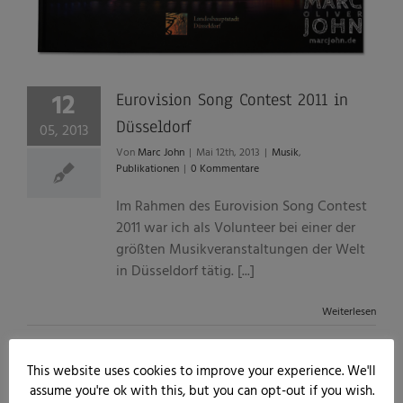
12
Eurovision Song Contest 2011 in
Düsseldorf
05, 2013
Von
Marc John
|
Mai 12th, 2013
|
Musik
,
Publikationen
|
0 Kommentare
Im Rahmen des Eurovision Song Contest
2011 war ich als Volunteer bei einer der
größten Musikveranstaltungen der Welt
in Düsseldorf tätig. [...]
Weiterlesen
This website uses cookies to improve your experience. We'll
assume you're ok with this, but you can opt-out if you wish.