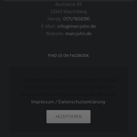
Austrasse 85
53343 Wachtberg
Handy:
0171/7858190
E-Mail:
info@marcjohn.de
Website:
marcjohn.de
FIND US ON FACEBOOK
Aus datenschutzrechlichen Gründen benötigt
Facebook Ihre Einwilligung um geladen zu
werden. Mehr Informationen finden Sie unter
Impressum / Datenschutzerklärung
.
AKZEPTIEREN