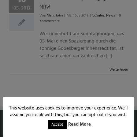
NRW
05, 2013
Von
Marc John
|
Mai 16th, 2013
|
Lokales
,
News
|
0
Kommentare
Wer unverhofft am Sonntagmorgen, des
05. Mai einen Spaziergang durch die
sonnige Godesberger Innenstadt tat, ist
rasch auf einen der zahlreichen [...]
Weiterlesen
This website uses cookies to improve your experience. We'll
assume you're ok with this, but you can opt-out if you wish.
Read More
Accept
MARCJOHN.DE