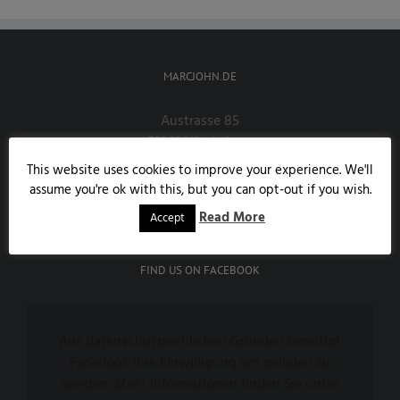
MARCJOHN.DE
Austrasse 85
53343 Wachtberg
Handy:
0171/7858190
This website uses cookies to improve your experience. We'll
E-Mail:
info@marcjohn.de
assume you're ok with this, but you can opt-out if you wish.
Website:
marcjohn.de
Read More
Accept
FIND US ON FACEBOOK
Aus datenschutzrechlichen Gründen benötigt
Facebook Ihre Einwilligung um geladen zu
werden. Mehr Informationen finden Sie unter