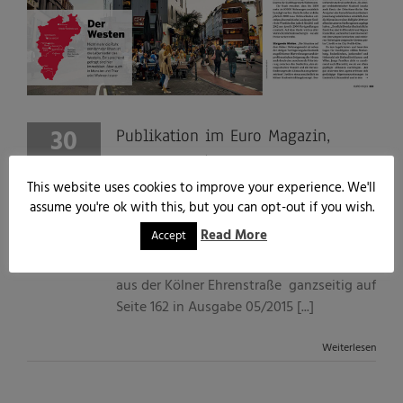
30
Publikation im Euro Magazin,
Ausgabe 05/2015
04, 2015
This website uses cookies to improve your experience. We'll
Von
Marc John
|
April 30th, 2015
|
Allgemein
,
Blog
,
Publikationen
|
0 Kommentare
assume you're ok with this, but you can opt-out if you wish.
Read More
Accept
Erneut wurde eines meiner Bilder
veröffentlicht. Diesmal erschien ein Bild
aus der Kölner Ehrenstraße ganzseitig auf
Seite 162 in Ausgabe 05/2015 [...]
Weiterlesen