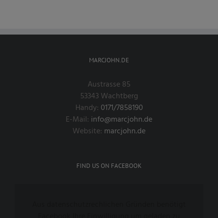
MARCJOHN.DE
Austrasse 85
53343 Wachtberg
Handy:
0171/7858190
E-Mail:
info@marcjohn.de
Website:
marcjohn.de
FIND US ON FACEBOOK
Aus datenschutzrechlichen Gründen benötigt
Facebook Ihre Einwilligung um geladen zu