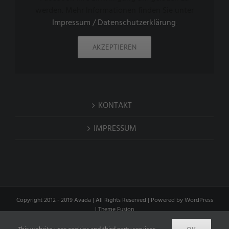
werden. Mehr Informationen finden Sie unter
Impressum / Datenschutzerklärung
.
AKZEPTIEREN
KONTAKT
IMPRESSUM
Copyright 2012 - 2019 Avada | All Rights Reserved | Powered by
WordPress
|
Theme Fusion
Facebook
Instagram
Flickr
Xing
LinkedIn