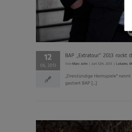
12
BAP „Extratour“ 2013 rockt 
Von
Marc John
|
Juni 12th, 2013
|
Lokales
,
M
06, 2013
„Dreistündige Heimspiele“ nennt
gastiert BAP [...]