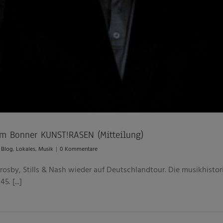
dem Bonner KUNST!RASEN (Mitteilung)
,
Blog
,
Lokales
,
Musik
|
0 Kommentare
Crosby, Stills & Nash wieder auf Deutschlandtour. Die musikhistor
. [...]