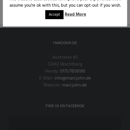
assume you're ok with this, but you can opt-out if you wish.
Read More
Accept
MARCJOHN.DE
Austrasse 85
53343 Wachtberg
Handy:
0171/7858190
E-Mail:
info@marcjohn.de
Website:
marcjohn.de
FIND US ON FACEBOOK
Aus datenschutzrechlichen Gründen benötigt