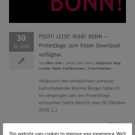
30
PSSST! LEISE! RUHE! BONN –
Protestlogo zum freien Download
01, 2014
verfügbar.
Von
Marc John
|
Januar 30th, 2014
|
Allgemein
,
Blog
,
Lokales
,
News
,
Publikationen
|
0 Kommentare
Anlässlich des erheblichen Unmutes
kulturliebender Bonner Bürger habe ich
im vergangen Jahr ein Protestlogo
entworfen (siehe Bericht vom 26. Oktober
2013). [...]
Weiterlesen
This website uses cookies to improve your experience. We'll