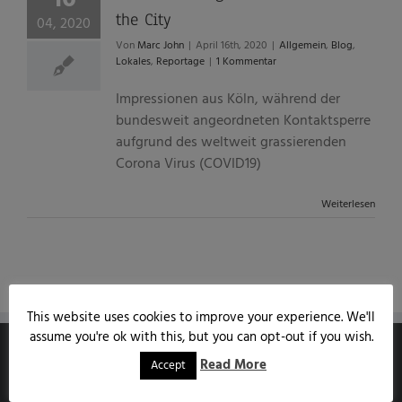
the City
04, 2020
Von
Marc John
|
April 16th, 2020
|
Allgemein
,
Blog
,
Lokales
,
Reportage
|
1 Kommentar
Impressionen aus Köln, während der
bundesweit angeordneten Kontaktsperre
aufgrund des weltweit grassierenden
Corona Virus (COVID19)
Weiterlesen
This website uses cookies to improve your experience. We'll
assume you're ok with this, but you can opt-out if you wish.
Read More
Accept
MARCJOHN.DE