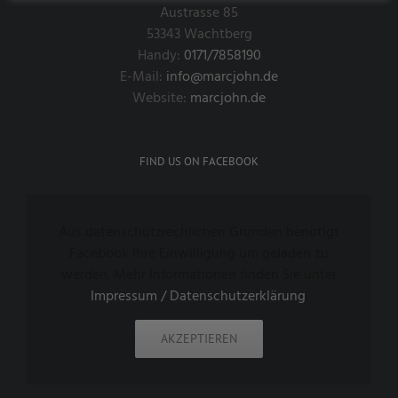
Austrasse 85
53343 Wachtberg
Handy:
0171/7858190
E-Mail:
info@marcjohn.de
Website:
marcjohn.de
FIND US ON FACEBOOK
Aus datenschutzrechlichen Gründen benötigt
Facebook Ihre Einwilligung um geladen zu
werden. Mehr Informationen finden Sie unter
Impressum / Datenschutzerklärung
.
AKZEPTIEREN