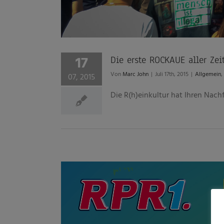
17
Die erste ROCKAUE aller Zei
Von
Marc John
|
Juli 17th, 2015
|
Allgemein
,
07, 2015
Die R(h)einkultur hat Ihren Nachf