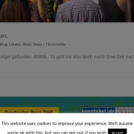
ten.
Blog
,
Lokales
,
Musik
,
News
|
1 Kommentar
olger gefunden. BONN - Es gibt sie also doch noch! Eine Zeit nach 
This website uses cookies to improve your experience. We'll assume
you're ok with this, but you can opt-out if you wish.
Accept