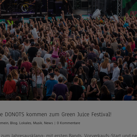
 Die DONOTS kommen zum Green Juice Festival!
emein
,
Blog
,
Lokales
,
Musik
,
News
|
0 Kommentare
rt zum Jahresausklang- mit ersten Bands, Vorverkaufs-Start und