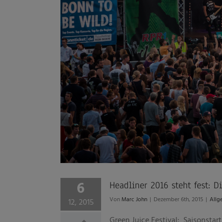
6
Headliner 2016 steht fest:
Von
Marc John
|
Dezember 6th, 2015
|
Allg
12, 2015
Green Juice Festival: Saisonsta