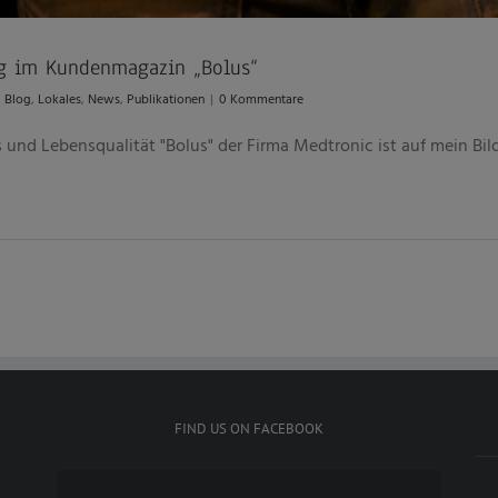
ung im Kundenmagazin „Bolus“
,
Blog
,
Lokales
,
News
,
Publikationen
|
0 Kommentare
nd Lebensqualität "Bolus" der Firma Medtronic ist auf mein Bild
FIND US ON FACEBOOK