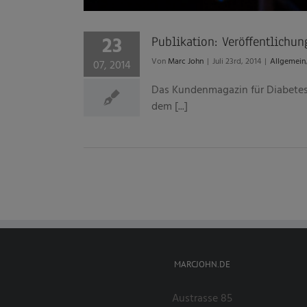
23
Publikation: Veröffentlich
Von
Marc John
|
Juli 23rd, 2014
|
Allgemein
07, 2014
Das Kundenmagazin für Diabetes u
dem [...]
MARCJOHN.DE
Austrasse 85