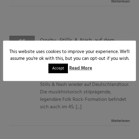
Weiterlesen
11
Crosby, Stills & Nash auf dem
Bonner KUNST!RASEN (Mitteilung)
06, 2013
This website uses cookies to improve your experience. We'll
assume you're ok with this, but you can opt-out if you wish.
Von
Marc John
|
Juni 11th, 2013
|
Allgemein
,
Blog
,
Lokales
,
Musik
|
0 Kommentare
Read More
Accept
Erstmals seit drei Jahren gehen Crosby,
Stills & Nash wieder auf Deutschlandtour.
Die musikhistorisch stilprägende,
legendäre Folk Rock-Formation befindet
sich auch im 45. [...]
Weiterlesen