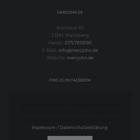
MARCJOHN.DE
Austrasse 85
53343 Wachtberg
Handy:
0171/7858190
E-Mail:
info@marcjohn.de
Website:
marcjohn.de
FIND US ON FACEBOOK
Aus datenschutzrechlichen Gründen benötigt
Facebook Ihre Einwilligung um geladen zu
werden. Mehr Informationen finden Sie unter
Impressum / Datenschutzerklärung
.