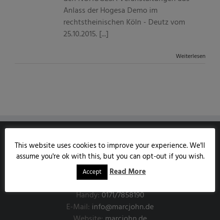
Anlass der Hogesa Demo im
rechtstheinischen Köln - Deutz vom
25.10.2015. [...]
Weiterlesen
This website uses cookies to improve your experience. We'll
MARCJOHN.DE
assume you're ok with this, but you can opt-out if you wish.
Austrasse 85
Read More
Accept
53343 Wachtberg
Handy:
0171/7858190
E-Mail:
info@marcjohn.de
Website:
marcjohn.de