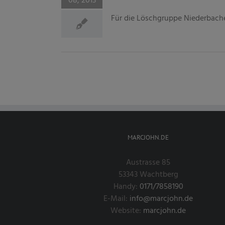
08, 2013
Für die Löschgruppe Niederbachem
MARCJOHN.DE
Austrasse 85
53343 Wachtberg
Handy:
0171/7858190
E-Mail:
info@marcjohn.de
Website:
marcjohn.de