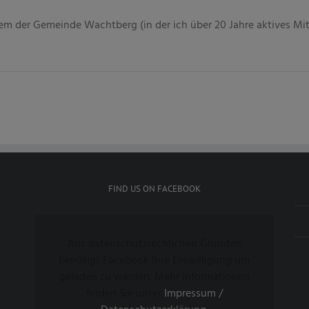
 der Gemeinde Wachtberg (in der ich über 20 Jahre aktives Mitgl
FIND US ON FACEBOOK
Aus datenschutzrechlichen Gründen
benötigt Facebook Ihre Einwilligung um
geladen zu werden. Mehr Informationen
finden Sie unter
Impressum /