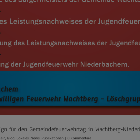
Design für den Gemeindefeuerwehrtag in Wachtberg-Niede
ein
,
Blog
,
Lokales
,
News
,
Publikationen
|
0 Kommentare