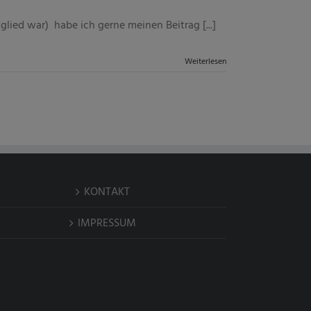
ied war) habe ich gerne meinen Beitrag [...]
Weiterlesen
KONTAKT
IMPRESSUM