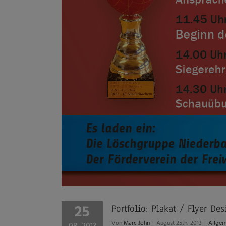
25
Portfolio: Plakat / Flyer 
Von
Marc John
|
August 25th, 2013
|
Allgem