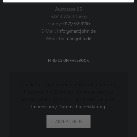
Austrasse 85
53343 Wachtberg
Handy:
0171/7858190
E-Mail:
info@marcjohn.de
Website:
marcjohn.de
FIND US ON FACEBOOK
Aus datenschutzrechlichen Gründen benötigt
Facebook Ihre Einwilligung um geladen zu
werden. Mehr Informationen finden Sie unter
Impressum / Datenschutzerklärung
.
AKZEPTIEREN