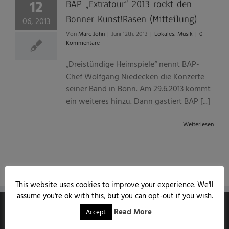
12
BAP „Extratour“ 2013 rockt den
Bonner Kunst!Rasen (Mitteilung)
06, 2013
Von
Marc John
|
Juni 12th, 2013
|
Lokales
,
Musik
|
0
Kommentare
„Dreistündige Heimspiele“ nennt BAP-
Chef Wolfgang Niedecken die Konzerte
seiner Band in Bonn. Am 29.6.2013 kommt
ein weiteres hinzu. Dann gastiert BAP [...]
Weiterlesen
This website uses cookies to improve your experience. We'll
assume you're ok with this, but you can opt-out if you wish.
Read More
Accept
MARCJOHN.DE