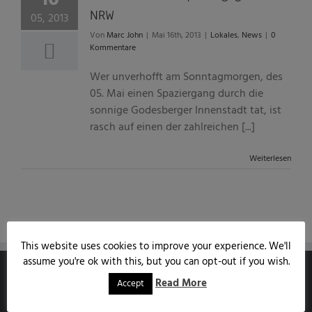
NRW
05, 2013
Von
Marc John
|
Mai 16th, 2013
|
Lokales
,
News
|
0
Kommentare
Wer unverhofft am Sonntagmorgen, des
05. Mai einen Spaziergang durch die
sonnige Godesberger Innenstadt tat, ist
rasch auf einen der zahlreichen [...]
Weiterlesen
This website uses cookies to improve your experience. We'll
assume you're ok with this, but you can opt-out if you wish.
Read More
Accept
MARCJOHN.DE