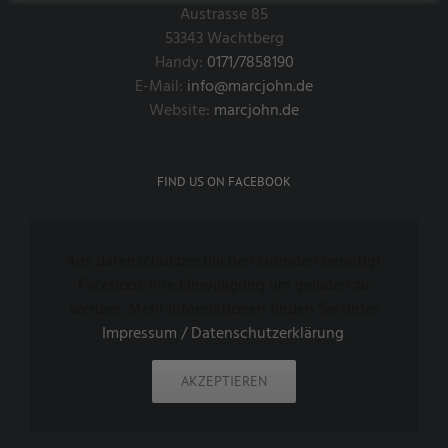
Austrasse 85
53343 Wachtberg
Handy:
0171/7858190
E-Mail:
info@marcjohn.de
Website:
marcjohn.de
FIND US ON FACEBOOK
Aus datenschutzrechlichen Gründen benötigt
Facebook Ihre Einwilligung um geladen zu
werden. Mehr Informationen finden Sie unter
Impressum / Datenschutzerklärung
.
AKZEPTIEREN