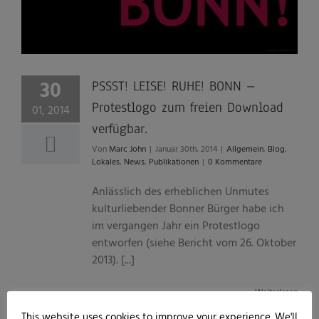
30
PSSST! LEISE! RUHE! BONN –
Protestlogo zum freien Download
01, 2014
verfügbar.
Von
Marc John
|
Januar 30th, 2014
|
Allgemein
,
Blog
,
Lokales
,
News
,
Publikationen
|
0 Kommentare
Anlässlich des erheblichen Unmutes
kulturliebender Bonner Bürger habe ich
im vergangen Jahr ein Protestlogo
entworfen (siehe Bericht vom 26. Oktober
2013). [...]
Weiterlesen
This website uses cookies to improve your experience. We'll