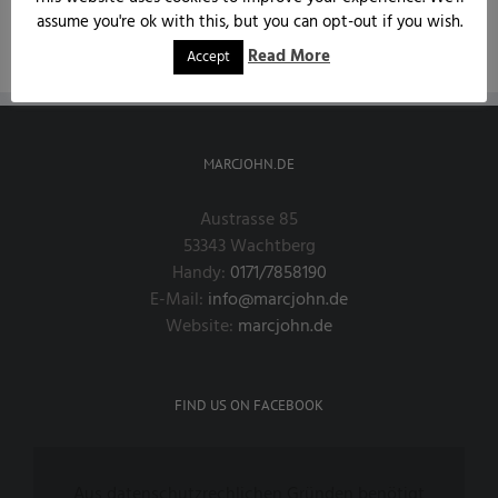
assume you're ok with this, but you can opt-out if you wish.
Read More
Accept
MARCJOHN.DE
Austrasse 85
53343 Wachtberg
Handy:
0171/7858190
E-Mail:
info@marcjohn.de
Website:
marcjohn.de
FIND US ON FACEBOOK
Aus datenschutzrechlichen Gründen benötigt