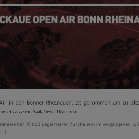
Air in den Bonner Rheinauen, ist gekommen um zu ble
emein
,
Blog
,
Lokales
,
Musik
,
News
|
1 Kommentar
Premiere mit 20 000 begeisterten Zuschauern im vergangenen Juli 
..]