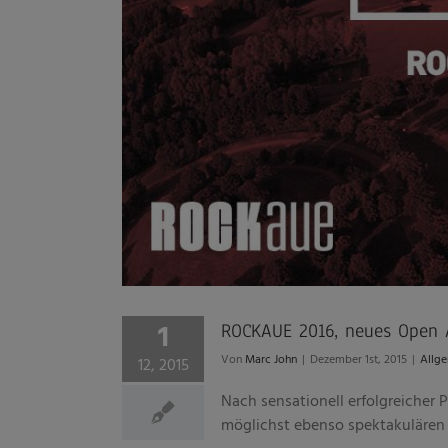
1
ROCKAUE 2016, neues Open 
Von
Marc John
|
Dezember 1st, 2015
|
Allg
12, 2015
Nach sensationell erfolgreicher 
möglichst ebenso spektakulären [.