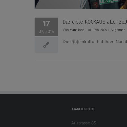
17
Die erste ROCKAUE aller Zei
Von
Marc John
|
Juli 17th, 2015
|
Allgemein
,
07, 2015
Die R(h)einkultur hat Ihren Nachf
MARCJOHN.DE
Austrasse 85