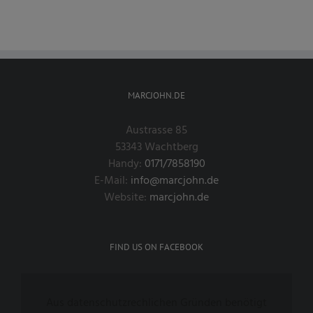
MARCJOHN.DE
Austrasse 85
53343 Wachtberg
Handy:
0171/7858190
E-Mail:
info@marcjohn.de
Website:
marcjohn.de
FIND US ON FACEBOOK
Aus datenschutzrechlichen Gründen benötigt