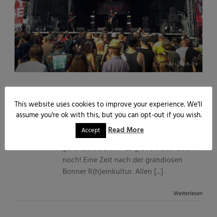
17
Die erste ROCKAUE aller Zeiten.
This website uses cookies to improve your experience. We'll
Von
Marc John
|
Juli 17th, 2015
|
Allgemein
,
Blog
,
07, 2015
assume you're ok with this, but you can opt-out if you wish.
Lokales
,
Musik
,
News
|
1 Kommentar
Read More
Accept
Die R(h)einkultur hat Ihren Nachfolger
gefunden. BONN - Es gibt sie also doch
noch! Eine Zeit nach der grandiosen
Bonner R(h)einkultur. Allen [...]
Weiterlesen