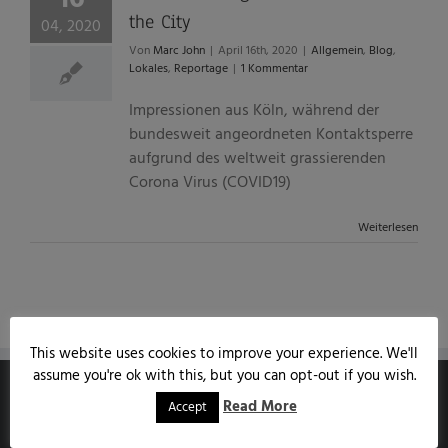
the City
04, 2020
Von
Marc John
|
April 16th, 2020
|
Allgemein
,
Blog
,
Lokales
,
Reportage
|
1 Kommentar
Impressionen aus Köln, während der
bundesweit angeordneten Kontaktsperre
aufgrund des weltweit grassierenden
Corona Virus (COVID19)
Weiterlesen
This website uses cookies to improve your experience. We'll
assume you're ok with this, but you can opt-out if you wish.
Read More
Accept
MARCJOHN.DE