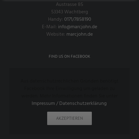
Austrasse 85
53343 Wachtberg
Handy:
0171/7858190
E-Mail:
info@marcjohn.de
Website:
marcjohn.de
FIND US ON FACEBOOK
Aus datenschutzrechlichen Gründen benötigt
Facebook Ihre Einwilligung um geladen zu
werden. Mehr Informationen finden Sie unter
Impressum / Datenschutzerklärung
.
AKZEPTIEREN