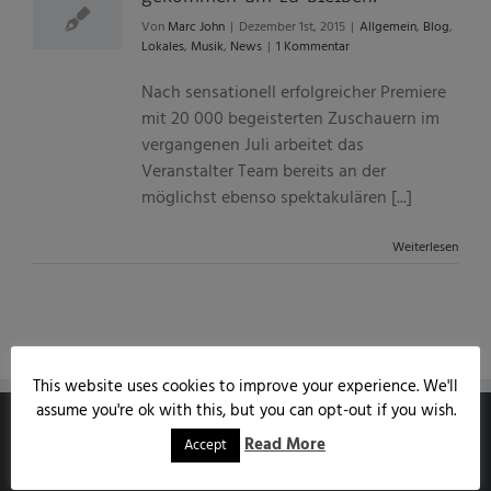
Von
Marc John
|
Dezember 1st, 2015
|
Allgemein
,
Blog
,
Lokales
,
Musik
,
News
|
1 Kommentar
Nach sensationell erfolgreicher Premiere
mit 20 000 begeisterten Zuschauern im
vergangenen Juli arbeitet das
Veranstalter Team bereits an der
möglichst ebenso spektakulären [...]
Weiterlesen
This website uses cookies to improve your experience. We'll
assume you're ok with this, but you can opt-out if you wish.
Read More
Accept
MARCJOHN.DE