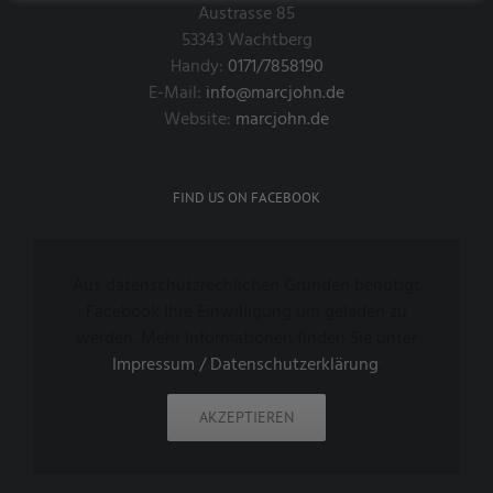
Austrasse 85
53343 Wachtberg
Handy:
0171/7858190
E-Mail:
info@marcjohn.de
Website:
marcjohn.de
FIND US ON FACEBOOK
Aus datenschutzrechlichen Gründen benötigt
Facebook Ihre Einwilligung um geladen zu
werden. Mehr Informationen finden Sie unter
Impressum / Datenschutzerklärung
.
AKZEPTIEREN