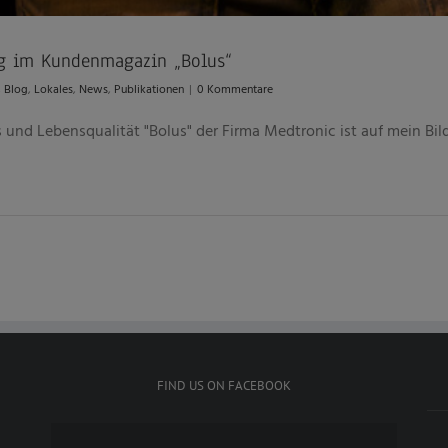
ung im Kundenmagazin „Bolus“
,
Blog
,
Lokales
,
News
,
Publikationen
|
0 Kommentare
nd Lebensqualität "Bolus" der Firma Medtronic ist auf mein Bild
FIND US ON FACEBOOK