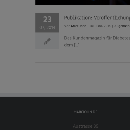
23
Publikation: Veröffentlich
Von
Marc John
|
Juli 23rd, 2014
|
Allgemein
07, 2014
Das Kundenmagazin für Diabetes u
dem [...]
MARCJOHN.DE
Austrasse 85