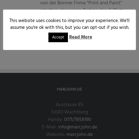
von der Bonner Firma "Print and Paint"
erhalten, dass mein Beitrag den 2. Platz
[...]
This website uses cookies to improve your experience. We'll
assume you're ok with this, but you can opt-out if you wish.
Weiterlesen
Read More
Accept
MARCJOHN.DE
Austrasse 85
53343 Wachtberg
Handy:
0171/7858190
E-Mail:
info@marcjohn.de
Website:
marcjohn.de