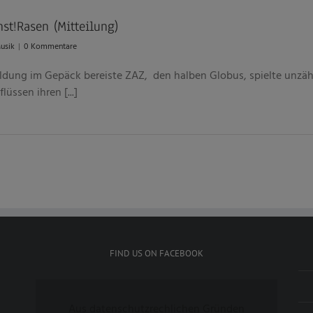
st!Rasen (Mitteilung)
usik
|
0 Kommentare
dung im Gepäck bereiste ZAZ, den halben Globus, spielte unzähl
üssen ihren [...]
FIND US ON FACEBOOK
Aus datenschutzrechlichen Gründen