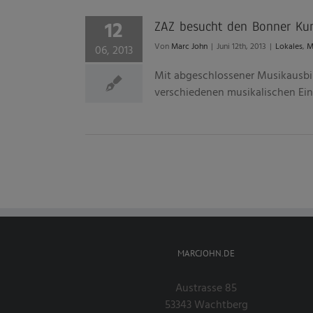
12
ZAZ besucht den Bonner Kun
Von
Marc John
|
Juni 12th, 2013
|
Lokales
,
M
06, 2013
Mit abgeschlossener Musikausbil
verschiedenen musikalischen Einfl
MARCJOHN.DE
Austrasse 85
53343 Wachtberg