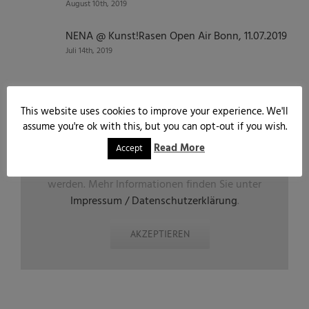
August 10th, 2019
NENA @ Kunst!Rasen Open Air Bonn, 11.07.2019
Juli 14th, 2019
Find us on Facebook
This website uses cookies to improve your experience. We'll
assume you're ok with this, but you can opt-out if you wish.
Read More
Accept
Aus datenschutzrechlichen Gründen benötigt
Facebook Ihre Einwilligung um geladen zu
werden. Mehr Informationen finden Sie unter
Impressum / Datenschutzerklärung
.
AKZEPTIEREN