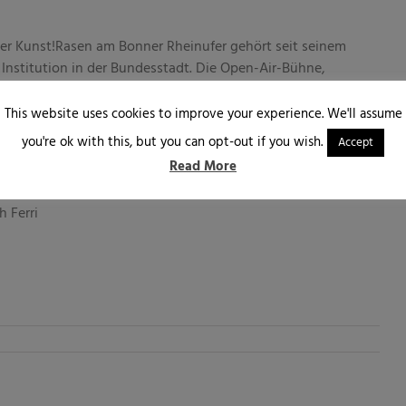
er Kunst!Rasen am Bonner Rheinufer gehört seit seinem
Institution in der Bundesstadt. Die Open-Air-Bühne,
naue bietet auch dieses Jahr eine bunte Mischung aus
mit dem überdachten KUNST!PALAST, finden
This website uses cookies to improve your experience. We'll assume
e für jeden Geschmack etwas bieten.
you're ok with this, but you can opt-out if you wish.
Accept
Read More
nstrasen-bonn.de/
 Ferri