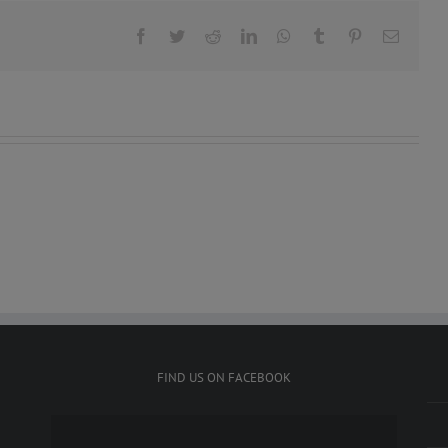
Facebook
Twitter
Reddit
LinkedIn
WhatsApp
Tumblr
Pinterest
E-
Mail
FIND US ON FACEBOOK