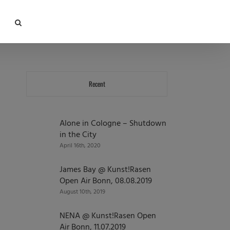
Recent
Alone in Cologne – Shutdown
in the City
April 16th, 2020
James Bay @ Kunst!Rasen
Open Air Bonn, 08.08.2019
August 10th, 2019
NENA @ Kunst!Rasen Open
Air Bonn, 11.07.2019