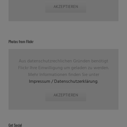
AKZEPTIEREN
Photos from Flickr
Aus datenschutzrechlichen Gründen benötigt
Flickr Ihre Einwilligung um geladen zu werden.
Mehr Informationen finden Sie unter
Impressum / Datenschutzerklärung
.
AKZEPTIEREN
Get Social