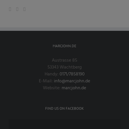
MARCJOHN.DE
Austrasse 85
53343 Wachtberg
Handy:
0171/7858190
E-Mail:
info@marcjohn.de
Website:
marcjohn.de
FIND US ON FACEBOOK