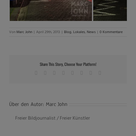
Von
Marc John
|
April 29th, 2013
|
Blog
,
Lokales
,
News
|
0 Kommentare
Share This Story, Choose Your Platform!
Facebook
Twitter
Reddit
LinkedIn
WhatsApp
Tumblr
Pinterest
E-
Mail
Über den Autor:
Marc John
Freier Bildjournalist / Freier Künstler