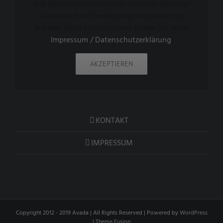
Aus datenschutzrechlichen Gründen benötigt
Facebook Ihre Einwilligung um geladen zu
werden. Mehr Informationen finden Sie unter
Impressum / Datenschutzerklärung
.
AKZEPTIEREN
KONTAKT
IMPRESSUM
Copyright 2012 - 2019 Avada | All Rights Reserved | Powered by
WordPress
|
Theme Fusion