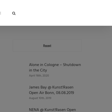
E
Recent
Alone in Cologne – Shutdown
in the City
April 16th, 2020
James Bay @ Kunst!Rasen
Open Air Bonn, 08.08.2019
August 10th, 2019
NENA @ Kunst!Rasen Open