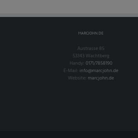
MARCJOHN.DE
Austrasse 85
53343 Wachtberg
Handy:
0171/7858190
E-Mail:
info@marcjohn.de
Website:
marcjohn.de