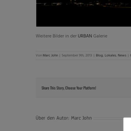
Weitere Bilder in der
URBAN
Galerie
Von
Marc John
|
September 9th, 2013
|
Blog
,
Lokales
,
News
|
Share This Story, Choose Your Platform!
Über den Autor:
Marc John