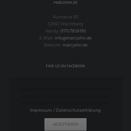
MARCJOHN.DE
Austrasse 85
53343 Wachtberg
Handy:
0171/7858190
E-Mail:
info@marcjohn.de
Website:
marcjohn.de
FIND US ON FACEBOOK
Aus datenschutzrechlichen Gründen benötigt
Facebook Ihre Einwilligung um geladen zu
werden. Mehr Informationen finden Sie unter
Impressum / Datenschutzerklärung
.
AKZEPTIEREN