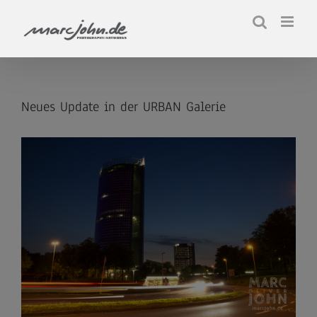
Zum
Inhalt
springen
Neues Update in der URBAN Galerie
Zeige
grösseres
Bild