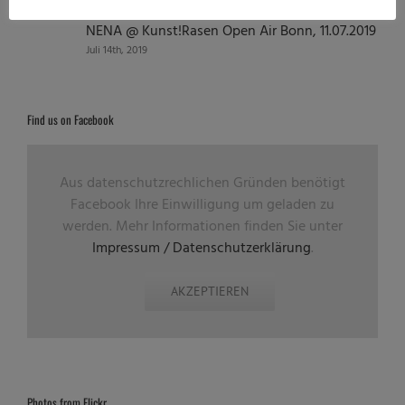
NENA @ Kunst!Rasen Open Air Bonn, 11.07.2019
Juli 14th, 2019
Find us on Facebook
Aus datenschutzrechlichen Gründen benötigt
Facebook Ihre Einwilligung um geladen zu
werden. Mehr Informationen finden Sie unter
Impressum / Datenschutzerklärung
.
AKZEPTIEREN
Photos from Flickr