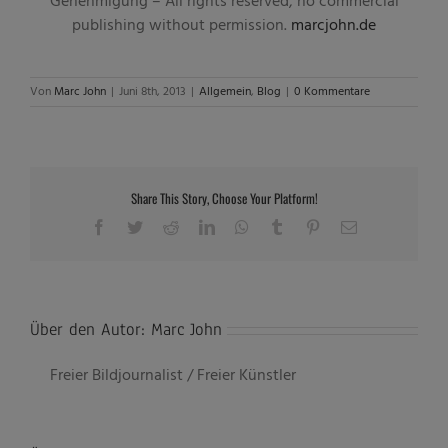
Genehmigung – All rights reserved, no commercial
publishing without permission.
marcjohn.de
Von
Marc John
|
Juni 8th, 2013
|
Allgemein
,
Blog
|
0 Kommentare
Share This Story, Choose Your Platform!
Facebook
Twitter
Reddit
LinkedIn
WhatsApp
Tumblr
Pinterest
E-
Mail
Über den Autor:
Marc John
Freier Bildjournalist / Freier Künstler