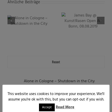
Ähnliche Beiträge
James Bay @ Kunst!Rasen
NENA @ Kunst!Rasen Open
Open Air Bonn, 08.08.2019
Air Bonn, 11.07.2019
Recent
Alone in Cologne – Shutdown in the City
April 16th, 2020
This website uses cookies to improve your experience. We'll
James Bay @ Kunst!Rasen Open Air Bonn,
assume you're ok with this, but you can opt-out if you wish.
08.08.2019
Read More
Accept
August 10th, 2019