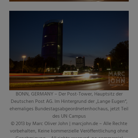
BONN, GERMANY – Der Post-Tower, Hauptsitz der
Deutschen Post AG. Im Hintergrund der „Lange Eugen“,
ehemaliges Bundestagsabgeordnetenhochaus, jetzt Teil
des UN Campus
© 2013 by Marc Oliver John | marcjohn.de – Alle Rechte
vorbehalten, Keine kommerzielle Veröffentlichung ohne