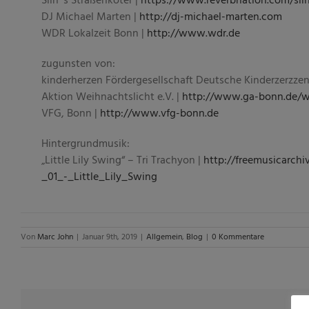
DJ Michael Marten |
http://dj-michael-marten.com
WDR Lokalzeit Bonn |
http://www.wdr.de
zugunsten von:
kinderherzen Fördergesellschaft Deutsche Kinderzerzzent
Aktion Weihnachtslicht e.V. |
http://www.ga-bonn.de/w
VFG, Bonn |
http://www.vfg-bonn.de
Hintergrundmusik:
„Little Lily Swing“ – Tri Trachyon |
http://freemusicarchi
_01_-_Little_Lily_Swing
Von
Marc John
|
Januar 9th, 2019
|
Allgemein
,
Blog
|
0 Kommentare