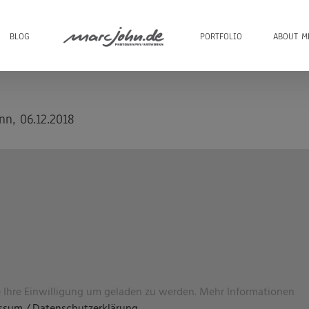
BLOG
PORTFOLIO
ABOUT M
nn, 06.12.2018
Ihre Einwilligung um geladen zu werden. Mehr Informationen
ssum / Datenschutzerklärung
.