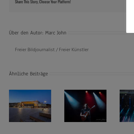
Share This Story, Choose Your Platform!
Über den Autor:
Marc John
Freier Bildjournalist / Freier Künstler
Ähnliche Beiträge
James Bay @
NENA @ Kunst!Rasen
–
Kunst!Rasen Open Air
Open Air Bonn,
ty
Bonn, 08.08.2019
11.07.2019