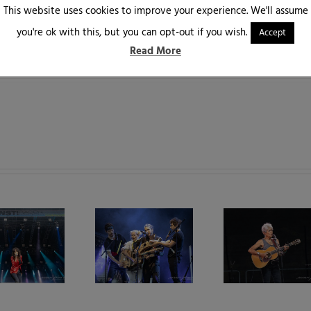
Facebook
Twitter
Reddit
LinkedIn
WhatsApp
Tumblr
Pinter
This website uses cookies to improve your experience. We'll assume
you're ok with this, but you can opt-out if you wish.
Accept
Read More
Joan Baez – Fare Thee
Walk Off The Earth @
Well Tour 2019 | Insel
Kunst!Rasen Bonn,
Grafenwerth, Bad
09.07.2019
Honnef – 06.07.2019