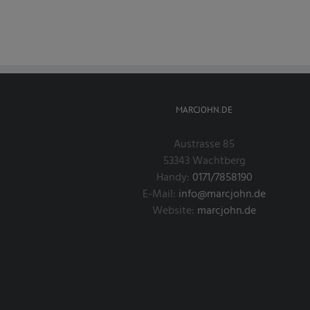
MARCJOHN.DE
Austrasse 85
53343 Wachtberg
Handy:
0171/7858190
E-Mail:
info@marcjohn.de
Website:
marcjohn.de