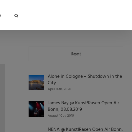
E
Recent
Alone in Cologne – Shutdown in the
City
April 16th, 2020
James Bay @ Kunst!Rasen Open Air
Bonn, 08.08.2019
August 10th, 2019
NENA @ Kunst!Rasen Open Air Bonn,