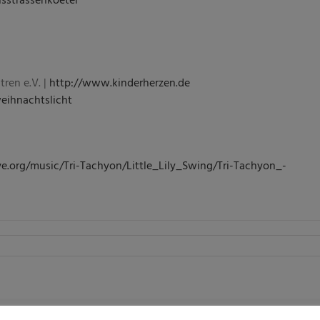
ren e.V. |
http://www.kinderherzen.de
eihnachtslicht
ve.org/music/Tri-Tachyon/Little_Lily_Swing/Tri-Tachyon_-