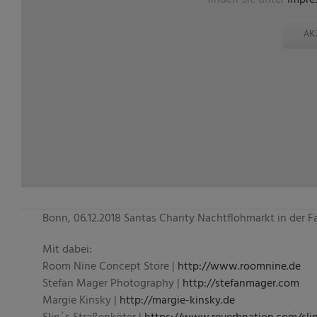
AK
Bonn, 06.12.2018 Santas Charity Nachtflohmarkt in der F
Mit dabei:
Room Nine Concept Store |
http://www.roomnine.de
Stefan Mager Photography |
http://stefanmager.com
Margie Kinsky |
http://margie-kinsky.de
Slin´s Straßenköter |
https://www.reverbnation.com/slin