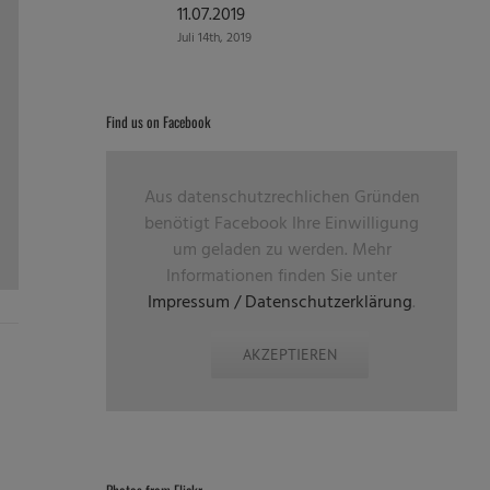
11.07.2019
Juli 14th, 2019
Find us on Facebook
Aus datenschutzrechlichen Gründen
benötigt Facebook Ihre Einwilligung
um geladen zu werden. Mehr
Informationen finden Sie unter
Impressum / Datenschutzerklärung
.
AKZEPTIEREN
Photos from Flickr