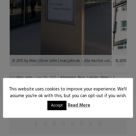
© 2015 by Marc Oliver John | marcjohn.de – Alle Rechte vorbehalten, Keine kommerzielle Veröffentlichung ohne Genehmigung – All rights reserved, no commercial publishing without permission.
Von
Marc John
|
Juni 7th, 2015
|
Allgemein
,
Blog
,
Lokales
,
News
|
1
Kommentar
This website uses cookies to improve your experience. We'll
assume you're ok with this, but you can opt-out if you wish.
Read More
Accept
Share This Story, Choose Your Platform!
Facebook
Twitter
Reddit
LinkedIn
WhatsApp
Tumblr
Pinterest
E-
Mail