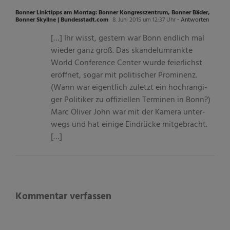
Bonner Linktipps am Montag: Bonner Kongresszentrum, Bonner Bäder,
Bonner Skyline | Bundesstadt.com
8. Juni 2015 um 12:37 Uhr
- Antworten
[…] Ihr wisst, ges­tern war Bonn end­lich mal
wie­der ganz groß. Das skan­del­um­rankte
World Con­fe­rence Cen­ter wurde fei­er­lichst
eröff­net, sogar mit poli­ti­scher Pro­mi­nenz.
(Wann war eigent­lich zuletzt ein hoch­ran­gi­
ger Poli­ti­ker zu offi­zi­el­len Ter­mi­nen in Bonn?)
Marc Oli­ver John war mit der Kamera unter­
wegs und hat einige Ein­drü­cke mit­ge­bracht.
[…]
Kommentar verfassen