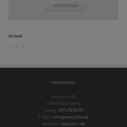
AKZEPTIEREN
Get Social
MARCJOHN.DE
Austrasse 85
53343 Wachtberg
Handy:
0171/7858190
E-Mail:
info@marcjohn.de
Website:
marcjohn.de