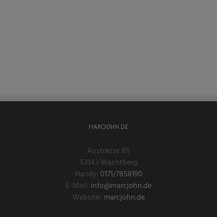
MARCJOHN.DE
Austrasse 85
53343 Wachtberg
Handy:
0171/7858190
E-Mail:
info@marcjohn.de
Website:
marcjohn.de