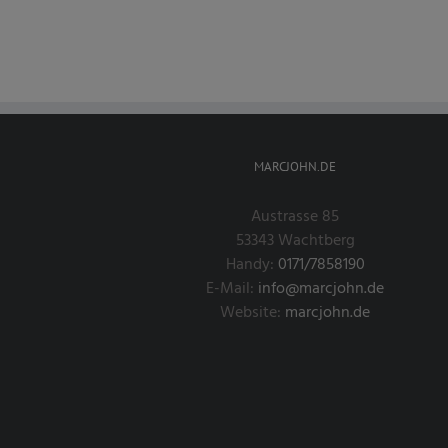
MARCJOHN.DE
Austrasse 85
53343 Wachtberg
Handy:
0171/7858190
E-Mail:
info@marcjohn.de
Website:
marcjohn.de