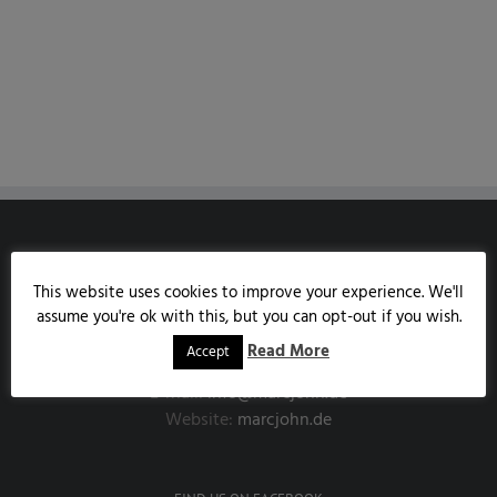
MARCJOHN.DE
This website uses cookies to improve your experience. We'll
Austrasse 85
assume you're ok with this, but you can opt-out if you wish.
53343 Wachtberg
Read More
Accept
Handy:
0171/7858190
E-Mail:
info@marcjohn.de
Website:
marcjohn.de