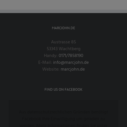
MARCJOHN.DE
Austrasse 85
53343 Wachtberg
Handy:
0171/7858190
E-Mail:
info@marcjohn.de
Website:
marcjohn.de
FIND US ON FACEBOOK
Aus datenschutzrechlichen Gründen benötigt
Facebook Ihre Einwilligung um geladen zu
werden. Mehr Informationen finden Sie unter