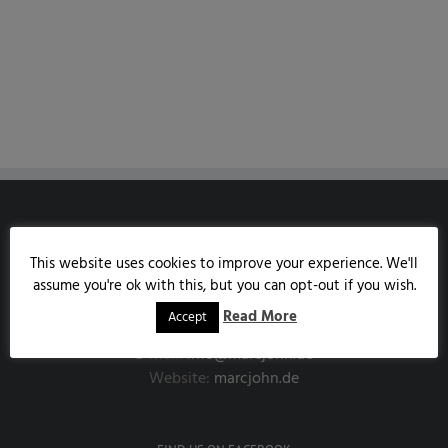
MARCJOHN.DE
This website uses cookies to improve your experience. We'll
Austrasse 85
assume you're ok with this, but you can opt-out if you wish.
53343 Wachtberg
Read More
Accept
Handy:
0171/7858190
E-Mail:
info@marcjohn.de
Website:
marcjohn.de