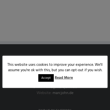
MARCJOHN.DE
This website uses cookies to improve your experience. We'll
Austrasse 85
assume you're ok with this, but you can opt-out if you wish.
53343 Wachtberg
Read More
Accept
Handy:
0171/7858190
E-Mail:
info@marcjohn.de
Website:
marcjohn.de