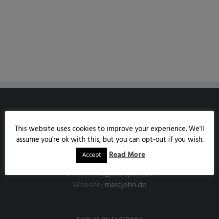
MARCJOHN.DE
This website uses cookies to improve your experience. We'll
Austrasse 85
assume you're ok with this, but you can opt-out if you wish.
53343 Wachtberg
Read More
Accept
Handy:
0171/7858190
E-Mail:
info@marcjohn.de
Website:
marcjohn.de