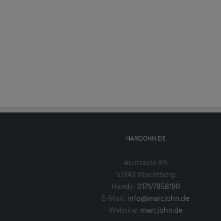
MARCJOHN.DE
Austrasse 85
53343 Wachtberg
Handy:
0171/7858190
E-Mail:
info@marcjohn.de
Website:
marcjohn.de