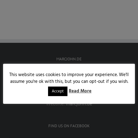
MARCJOHN.DE
Austrasse 85
This website uses cookies to improve your experience. We'll
53343 Wachtberg
assume you're ok with this, but you can opt-out if you wish.
Handy:
0171/7858190
Read More
Accept
E-Mail:
info@marcjohn.de
Website:
marcjohn.de
FIND US ON FACEBOOK