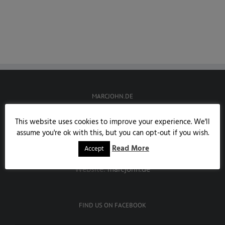
MARCJOHN.DE
Austrasse 85
This website uses cookies to improve your experience. We'll
53343 Wachtberg
assume you're ok with this, but you can opt-out if you wish.
Handy:
0171/7858190
Read More
Accept
E-Mail:
info@marcjohn.de
Website:
marcjohn.de
FIND US ON FACEBOOK