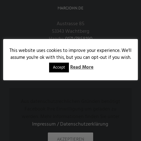
MARCJOHN.DE
Austrasse 85
53343 Wachtberg
Handy:
0171/7858190
E-Mail:
info@marcjohn.de
This website uses cookies to improve your experience. We'll
Website:
marcjohn.de
assume you're ok with this, but you can opt-out if you wish.
Read More
Accept
FIND US ON FACEBOOK
Aus datenschutzrechlichen Gründen benötigt
Facebook Ihre Einwilligung um geladen zu
werden. Mehr Informationen finden Sie unter
Impressum / Datenschutzerklärung
.
AKZEPTIEREN