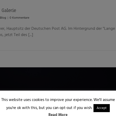
 Galerie
Blog
|
0 Kommentare
, Hauptsitz der Deutschen Post AG. Im Hintergrund der "Lange
etzt Teil des [...]
This website uses cookies to improve your experience. We'll assume
you're ok with this, but you can opt-out if you wish.
Accept
Read More