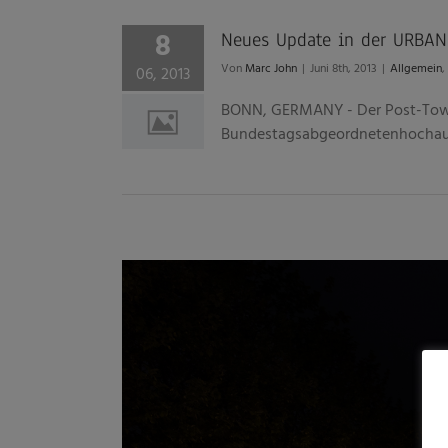
8
Neues Update in der URBAN
Von
Marc John
|
Juni 8th, 2013
|
Allgemein
,
06, 2013
BONN, GERMANY - Der Post-Tower
Bundestagsabgeordnetenhochaus, j