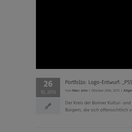
26
Portfolio: Logo-Entwurf: „P
Von
Marc John
|
Oktober 26th, 2013
|
Allge
10, 2013
Der Kreis der Bonner Kultur- un
Bürgern, die sich offensichtlich vo