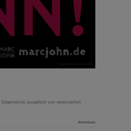
n Gegenwind, ausgelöst von vereinzelten
Weiterlesen