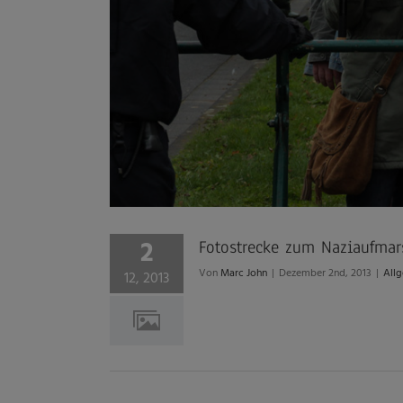
2
Fotostrecke zum Naziaufma
Von
Marc John
|
Dezember 2nd, 2013
|
All
12, 2013