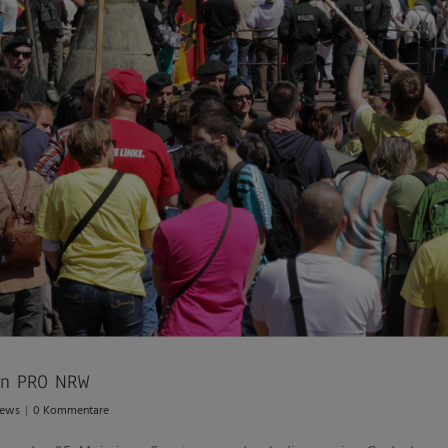
gen PRO NRW
ews
|
0 Kommentare