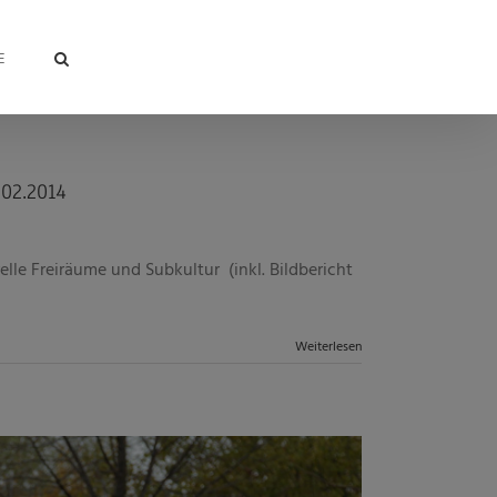
E
02.2014
lle Freiräume und Subkultur (inkl. Bildbericht
Weiterlesen