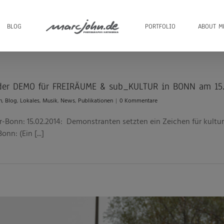
BLOG
PORTFOLIO
ABOUT M
 der DEMO für FREIRÄUME & sub_KULTUR in BONN am 15.
n
,
Blog
,
Lokales
,
Musik
,
News
,
Publikationen
|
0 Kommentare
Bonn: 15.02.2014: Demonstranten setzten ein Zeichen für kulture
n: (Ein [...]