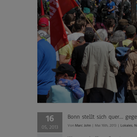
16
Bonn stellt sich quer… ge
Von
Marc John
|
Mai 16th, 2013
|
Lokales
,
N
05, 2013