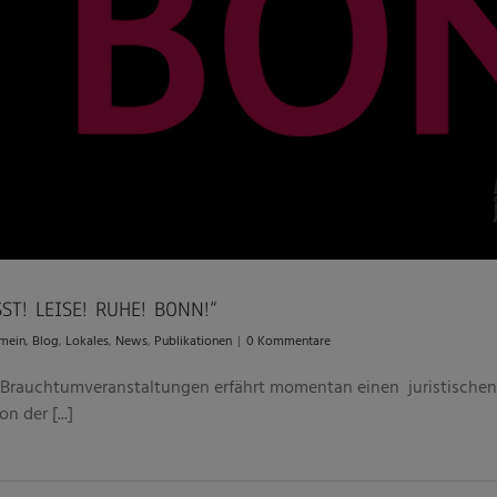
SSST! LEISE! RUHE! BONN!“
mein
,
Blog
,
Lokales
,
News
,
Publikationen
|
0 Kommentare
d Brauchtumveranstaltungen erfährt momentan einen juristische
n der [...]